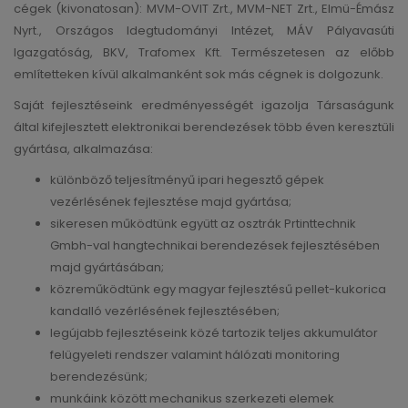
cégek (kivonatosan): MVM-OVIT Zrt., MVM-NET Zrt., Elmü-Émász
Nyrt., Országos Idegtudományi Intézet, MÁV Pályavasúti
Igazgatóság, BKV, Trafomex Kft. Természetesen az előbb
említetteken kívül alkalmanként sok más cégnek is dolgozunk.
Saját fejlesztéseink eredményességét igazolja Társaságunk
által kifejlesztett elektronikai berendezések több éven keresztüli
gyártása, alkalmazása:
különböző teljesítményű ipari hegesztő gépek
vezérlésének fejlesztése majd gyártása;
sikeresen működtünk együtt az osztrák Prtinttechnik
Gmbh-val hangtechnikai berendezések fejlesztésében
majd gyártásában;
közreműködtünk egy magyar fejlesztésű pellet-kukorica
kandalló vezérlésének fejlesztésében;
legújabb fejlesztéseink közé tartozik teljes akkumulátor
felügyeleti rendszer valamint hálózati monitoring
berendezésünk;
munkáink között mechanikus szerkezeti elemek