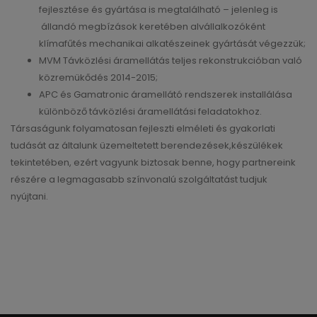
fejlesztése és gyártása is megtalálható – jelenleg is
állandó megbízások keretében alvállalkozóként
klímafűtés mechanikai alkatészeinek gyártását végezzük;
MVM Távközlési áramellátás teljes rekonstrukcióban való
közremükődés 2014-2015;
APC és Gamatronic áramellátó rendszerek installálása
különböző távközlési áramellátási feladatokhoz.
Társaságunk folyamatosan fejleszti elméleti és gyakorlati
tudását az általunk üzemeltetett berendezések,készülékek
tekintetében, ezért vagyunk biztosak benne, hogy partnereink
részére a legmagasabb színvonalú szolgáltatást tudjuk
nyújtani.