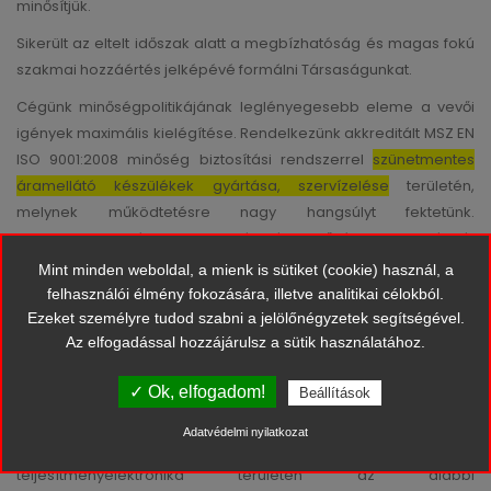
minősítjük.
Sikerült az eltelt időszak alatt a megbízhatóság és magas fokú
szakmai hozzáértés jelképévé formálni Társaságunkat.
Cégünk minőségpolitikájának leglényegesebb eleme a vevői
igények maximális kielégítése. Rendelkezünk akkreditált MSZ EN
ISO 9001:2008 minőség biztosítási rendszerrel
szünetmentes
áramellátó készülékek gyártása, szervízelése
területén,
melynek működtetésre nagy hangsúlyt fektetünk.
Rendszeresen végezzük szolgáltatás-minőség felülvizsgálatát
az adott szerződésre, megrendelésekre vonatkozóan. Kiemelt
Mint minden weboldal, a mienk is sütiket (cookie) használ, a
figyelmet fordítunk a legkorszerűbb technológiák
felhasználói élmény fokozására, illetve analitikai célokból.
alkalmazására, többek között kiállításokon, konferenciákon
Ezeket személyre tudod szabni a jelölőnégyzetek segítségével.
Az elfogadással hozzájárulsz a sütik használatához.
való rendszeres részvétellel és az ott szerzett tapasztalatok
hasznosításával. Műszereink, szerszámaink csak az ipari
✓ Ok, elfogadom!
Beállítások
környezetben elfogadott magas minőségűek. (Fluke, Tektronix,
Weidmüller, Phoenix, stb.)
Adatvédelmi nyilatkozat
Állandó vevői partnereink közé tartoznak
teljesítményelektronika területén az alábbi