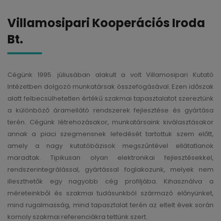
Villamosipari Kooperációs Iroda
Bt.
Cégünk 1995. júliusában alakult a volt Villamosipari Kutató
Intézetben dolgozó munkatársak összefogásával. Ezen időszak
alatt felbecsülhetetlen értékű szakmai tapasztalatot szereztünk
a különböző áramellátó rendszerek fejlesztése és gyártása
terén. Cégünk létrehozásakor, munkatársaink kiválasztásakor
annak a piaci szegmensnek lefedését tartottuk szem előtt,
amely a nagy kutatóbázisok megszűntével ellátatlanok
maradtak. Tipikusan olyan elektronikai fejlesztésekkel,
rendszerintegrálással, gyártással foglakozunk, melyek nem
illeszthetők egy nagyobb cég profiljába. Kihasználva a
méreteinkből és szakmai tudásunkból származó előnyünket,
mind rugalmasság, mind tapasztalat terén az eltelt évek során
komoly szakmai referenciákra tettünk szert.