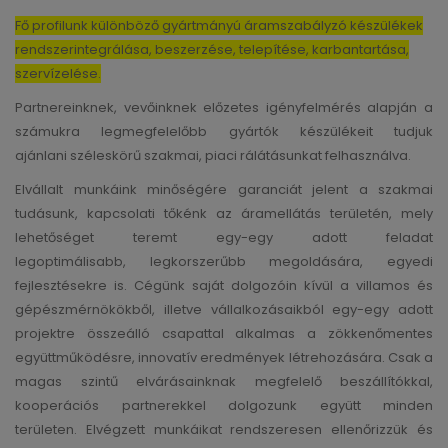
Fő profilunk különböző gyártmányú áramszabályzó készülékek
rendszerintegrálása, beszerzése, telepítése, karbantartása,
szervízelése.
Partnereinknek, vevőinknek előzetes igényfelmérés alapján a
számukra legmegfelelőbb gyártók készülékeit tudjuk
ajánlani széleskörű szakmai, piaci rálátásunkat felhasználva.
Elvállalt munkáink minőségére garanciát jelent a szakmai
tudásunk, kapcsolati tőkénk az áramellátás területén, mely
lehetőséget teremt egy-egy adott feladat
legoptimálisabb, legkorszerűbb megoldására, egyedi
fejlesztésekre is. Cégünk saját dolgozóin kívül a villamos és
gépészmérnökökből, illetve vállalkozásaikból egy-egy adott
projektre összeálló csapattal alkalmas a zökkenőmentes
együttműködésre, innovatív eredmények létrehozására. Csak a
magas szintű elvárásainknak megfelelő beszállítókkal,
kooperációs partnerekkel dolgozunk együtt minden
területen. Elvégzett munkáikat rendszeresen ellenőrizzük és