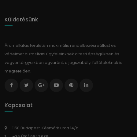
Küldetésünk
Áramellátás területén maximális rendelkezésreállást és
védelmet biztosítani ügyfeleinknek a testi épségükben és
vagyontárgyaikban egyaránt, a jogszabályi feltételeknek is
megfelelően.
Kapcsolat
1158 Budapest, Késmárk utca 14/b
+36 (30) 9647 689