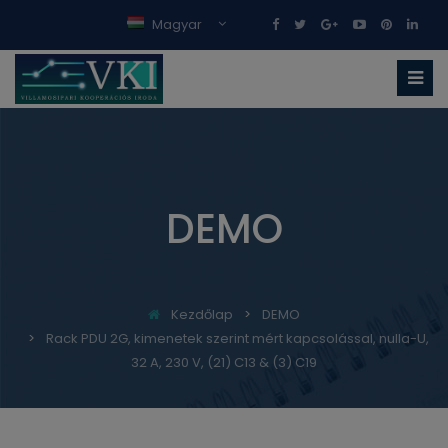
Magyar
DEMO
Kezdőlap
DEMO
Rack PDU 2G, kimenetek szerint mért kapcsolással, nulla-U,
32 A, 230 V, (21) C13 & (3) C19