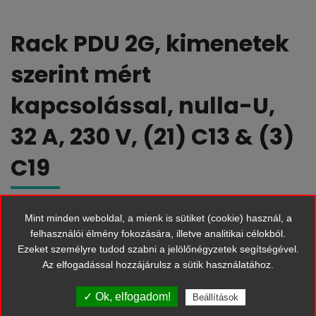
Rack PDU 2G, kimenetek
szerint mért
kapcsolással, nulla-U,
32 A, 230 V, (21) C13 & (3)
C19
Mint minden weboldal, a mienk is sütiket (cookie) használ, a
Az APC aljzatonként mért kapcsolt rackes elosztó berendezések (PDU)
felhasználói élmény fokozására, illetve analitikai célokból.
fejlett, a felhasználó által testre szabható áramvezérlést és egyéni aljzat
Ezeket személyre tudod szabni a jelölőnégyzetek segítségével.
szintű árammérést tesznek lehetővé. A távoli aljzatvezérléssel ellenőrizheti
Az elfogadással hozzájárulsz a sütik használatához.
az áramellátást, így újraindíthatja a zárolt berendezéseket, és egyedileg
elkerülheti az aljzatok illetéktelen használatát.
✓ Ok, elfogadom!
Beállítások