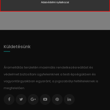
Vissza
Adatvédelmi nyilatkozat
Küldetésünk
Áramellátás területén maximális rendelkezésreállást és
védelmet biztosítani ügyfeleinknek a testi épségükben és
vagyontárgyaikban egyaránt, a jogszabályi feltételeknek is
megfelelően.